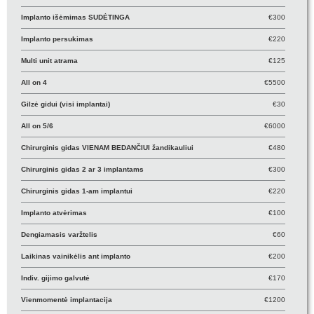
Implanto išėmimas SUDĖTINGA
€300
Implanto persukimas
€220
Multi unit atrama
€125
All on 4
€5500
Gilzė gidui (visi implantai)
€30
All on 5/6
€6000
Chirurginis gidas VIENAM BEDANČIUI žandikauliui
€480
Chirurginis gidas 2 ar 3 implantams
€300
Chirurginis gidas 1-am implantui
€220
Implanto atvėrimas
€100
Dengiamasis varžtelis
€60
Laikinas vainikėlis ant implanto
€200
Indiv. gijimo galvutė
€170
Vienmomentė implantacija
€1200