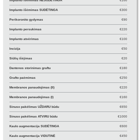
Implanto išėmimas NESUDĖTINGA
€160
Implanto išėmimas SUDĖTINGA
€300
Perikoronito gydymas
€90
Implanto persukimas
€220
Implanto atvėrimas
€100
Incizija
€50
Siūlių išėjimas
€20
Dantenos storinimas graftu
€180
Grafto paėmimas
€250
Membranos panaudojimas (II)
€220
Membranos panaudojimas (I)
€160
Sinuso pakėlimas UŽDARU būdu
€650
Sinuso pakėlimas ATVIRU būdu
€1000
Kaulo augmentacija SUDĖTINGA
€600
Kaulo augmentacija VIDUTINĖ
€450