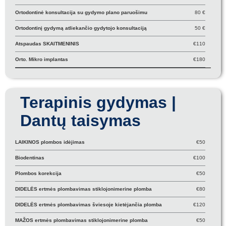
Ortodontinė konsultacija su gydymo plano paruošimu
80 €
Ortodontinį gydymą atliekančio gydytojo konsultaciją
50 €
Atspaudas SKAITMENINIS
€110
Orto. Mikro implantas
€180
Terapinis gydymas |
Dantų taisymas
LAIKINOS plombos idėjimas
€50
Biodentinas
€100
Plombos korekcija
€50
DIDELĖS ertmės plombavimas stiklojonimerine plomba
€80
DIDELĖS ertmės plombavimas šviesoje kietėjančia plomba
€120
MAŽOS ertmės plombavimas stiklojonimerine plomba
€50