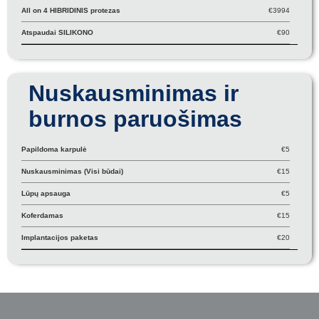
All on 4 HIBRIDINIS protezas
€3994
Atspaudai SILIKONO
€90
Nuskausminimas ir
burnos paruošimas
Papildoma karpulė
€5
Nuskausminimas (Visi būdai)
€15
Lūpų apsauga
€5
Koferdamas
€15
Implantacijos paketas
€20