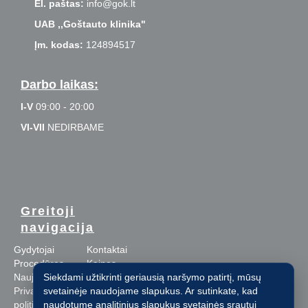
El. paštas:
info@gok.lt
UAB ,,Goštauto klinika"
Įm. kodas:
124894517
Darbo laikas:
I-V
09:00 - 20:00
VI-VII
NEDIRBAME
Greitoji
navigacija
Gydytojai
Kontaktai
Procedūros
Kainos
Siekdami užtikrinti geriausią naršymo patirtį, mūsų
Naujienos
Apie mus
svetainėje naudojame slapukus. Ar sutinkate, kad
Privatumo
Asmens
naudotume analitinius slapukus svetainės srautui
politika
duomenų