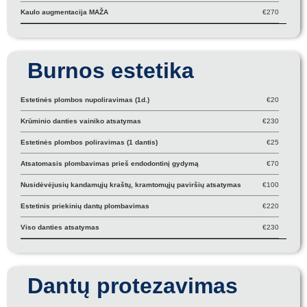
Kaulo augmentacija MAŽA
€270
Burnos estetika
Estetinės plombos nupoliravimas (1d.)
€20
Krūminio danties vainiko atsatymas
€230
Estetinės plombos poliravimas (1 dantis)
€25
Atsatomasis plombavimas prieš endodontinį gydymą
€70
Nusidėvėjusių kandamųjų kraštų, kramtomųjų paviršių atsatymas
€100
Estetinis priekinių dantų plombavimas
€220
Viso danties atsatymas
€230
Dantų protezavimas