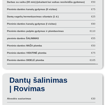
Darbas su vaiku (30 min) (įskaitant kai vaikas nesileidžia gydomas)
€50
Pieninio danties kanalų gydymas (II vizitas)
€75
Dantų vagelių hermetizavimas silantais (1 d.)
€25
Pieninio danties kanalų gydymas (I vizitas)
€90
Pieninio danties pulpito gydymas ir plombavimas
€110
pieninio danties ŠALINIMAS
€55
Pieninio danties MAŽA plomba
€50
Pieninio danties VIDUTINĖ plomba
€75
Pieninio danties DIDELĖ plomba
€105
Dantų šalinimas
| Rovimas
Alveolės susiuvimas
€30