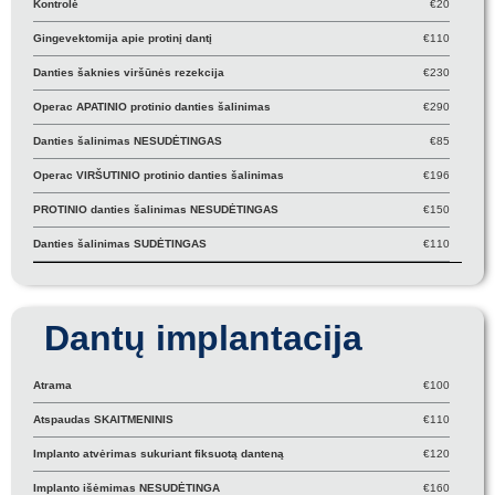
Kontrolė
€20
Gingevektomija apie protinį dantį
€110
Danties šaknies viršūnės rezekcija
€230
Operac APATINIO protinio danties šalinimas
€290
Danties šalinimas NESUDĖTINGAS
€85
Operac VIRŠUTINIO protinio danties šalinimas
€196
PROTINIO danties šalinimas NESUDĖTINGAS
€150
Danties šalinimas SUDĖTINGAS
€110
Dantų implantacija
Atrama
€100
Atspaudas SKAITMENINIS
€110
Implanto atvėrimas sukuriant fiksuotą danteną
€120
Implanto išėmimas NESUDĖTINGA
€160