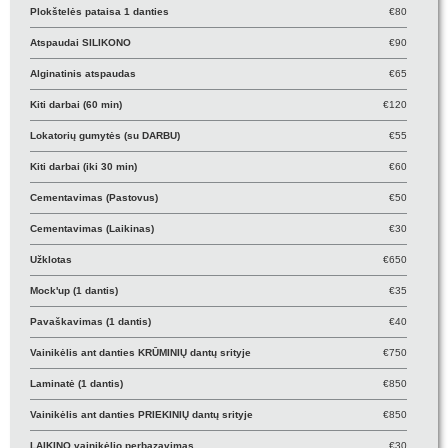
Plokštelės pataisa 1 danties
€80
Atspaudai SILIKONO
€90
Alginatinis atspaudas
€65
Kiti darbai (60 min)
€120
Lokatorių gumytės (su DARBU)
€55
Kiti darbai (iki 30 min)
€60
Cementavimas (Pastovus)
€50
Cementavimas (Laikinas)
€30
Užklotas
€650
Mock'up (1 dantis)
€35
Pavaškavimas (1 dantis)
€40
Vainikėlis ant danties KRŪMINIŲ dantų srityje
€750
Laminatė (1 dantis)
€850
Vainikėlis ant danties PRIEKINIŲ dantų srityje
€850
LAIKINO vainikėlio perbazavimas
€30