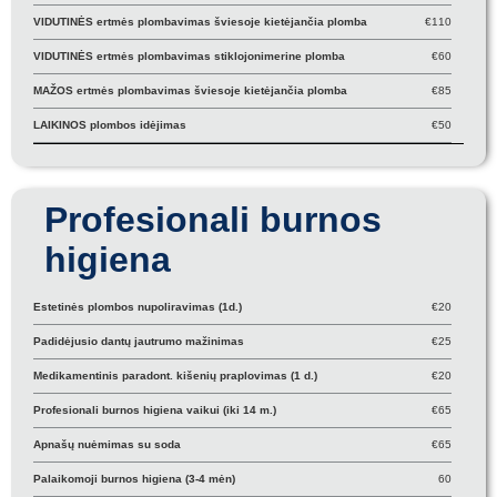
VIDUTINĖS ertmės plombavimas šviesoje kietėjančia plomba
€110
VIDUTINĖS ertmės plombavimas stiklojonimerine plomba
€60
MAŽOS ertmės plombavimas šviesoje kietėjančia plomba
€85
LAIKINOS plombos idėjimas
€50
Profesionali burnos
higiena
Estetinės plombos nupoliravimas (1d.)
€20
Padidėjusio dantų jautrumo mažinimas
€25
Medikamentinis paradont. kišenių praplovimas (1 d.)
€20
Profesionali burnos higiena vaikui (iki 14 m.)
€65
Apnašų nuėmimas su soda
€65
Palaikomoji burnos higiena (3-4 mėn)
60