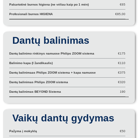
Pakartotinė burnos higiena (ne vėliau kaip po 1 mėn)
€65
Profesionali burnos HIGIENA
€85,00
Dantų balinimas
Dantų balinimo rinkinys namuose Philips ZOOM sistema
€175
Balinimo kapa (I žandikaulis)
€110
Dantų balinimaas Philips ZOOM sistema + kapa namuose
€375
Dantų balinimas Philips ZOOM sistema
€320
Dantų balinimas BEYOND Sistema
190
Vaikų dantų gydymas
Pažyma į mokyklą
€50