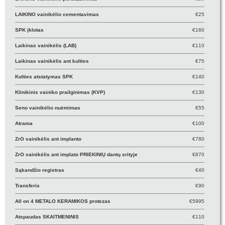
LAIKINO vainikėlio cementavimas
€25
SPK įklotas
€160
Laikinas vainikėlis (LAB)
€110
Laikinas vainikėlis ant kulties
€75
Kulties atstatymas SPK
€140
Klinikinis vainiko prailginimas (KVP)
€130
Seno vainikėlio nuėmimas
€55
Atrama
€100
ZrO vainikėlis ant implanto
€780
ZrO vainikėlis ant implato PRIEKINIŲ dantų srityje
€870
Sąkandžio registras
€40
Transferis
€90
All on 4 METALO KERAMIKOS protezas
€5995
Atspaudas SKAITMENINIS
€110