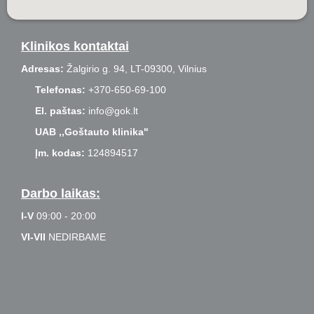
Klinikos kontaktai
Adresas:
Žalgirio g. 94, LT-09300, Vilnius
Telefonas:
+370-650-69-100
El. paštas:
info@gok.lt
UAB ,,Goštauto klinika"
Įm. kodas:
124894517
Darbo laikas:
I-V
09:00 - 20:00
VI-VII
NEDIRBAME