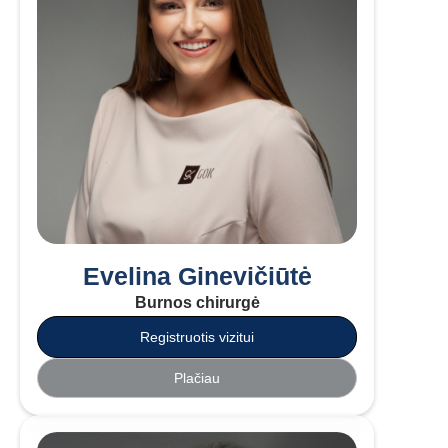
Evelina Ginevičiūtė
Burnos chirurgė
Registruotis vizitui
Plačiau