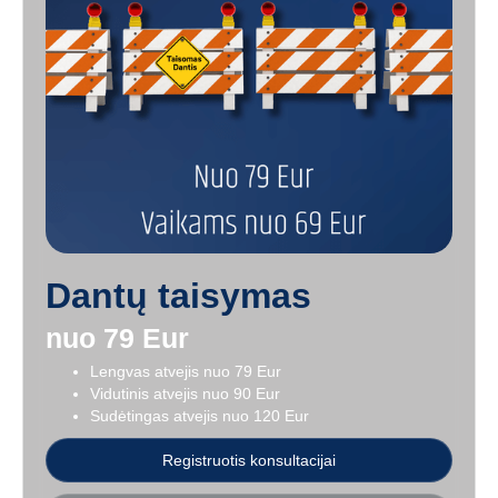
Dantų taisymas
nuo 79 Eur
Lengvas atvejis nuo 79 Eur
Vidutinis atvejis nuo 90 Eur
Sudėtingas atvejis nuo 120 Eur
Registruotis konsultacijai