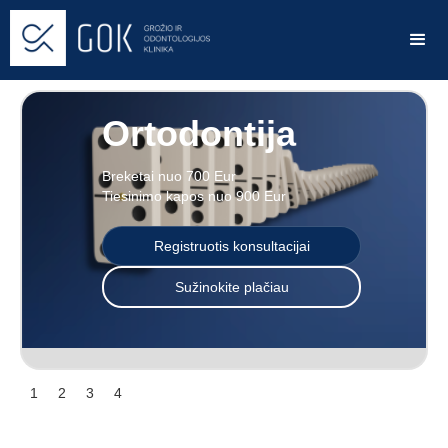
Ortodontija
Breketai nuo 700 Eur
Tiesinimo kapos nuo 900 Eur
Registruotis konsultacijai
Sužinokite plačiau
Slide 3 of 4.
1
2
3
4