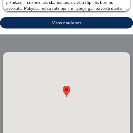
piknikais ir sezoniniais skanėstais, svarbu rūpintis burnos
sveikata. Pokyčiai mūsų rutinoje ir mityboje gali paveikti dantis ir
dantenas, todėl pateikiame esminius dantų priežiūros patarimus,
kaip išlaikyti sveiką šypseną vasaros mėn
Visos naujienos