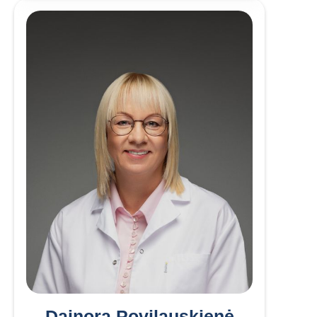
Dainora Povilauskienė