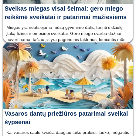
Sveikas miegas visai šeimai: gero miego
reikšmė sveikatai ir patarimai mažiesiems
Miegas yra neatsiejama mūsų gyvenimo dalis, turinti didžiulę
įtaką fizinei ir emocinei sveikatai. Gero miego svarba dažnai
nuvertinama, tačiau jis yra pagrindinis faktorius, lemiantis mūsų
bendrą savijautą, energiją dienos metu ir net dantų sveikatą.
Kartu su gero miego eksperte Sigita Žilinskiene i
Vasaros dantų priežiūros patarimai sveikai
šypsenai
Kai vasaros saulė kviečia daugiau laiko praleisti lauke, mėgautis