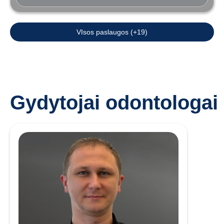
VIsos paslaugos (+19)
Gydytojai odontologai