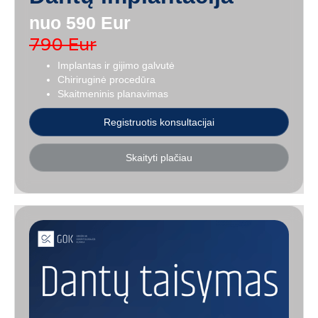
nuo 590 Eur
790 Eur
Implantas ir gijimo galvutė
Chiriruginė procedūra
Skaitmeninis planavimas
Registruotis konsultacijai
Skaityti plačiau