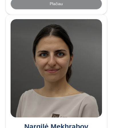
Plačiau
Nargilė Mekhrabov