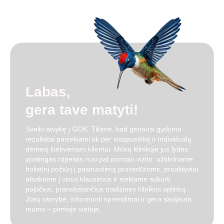
Labas,
gera tave matyti!
Sveiki atvykę į GOK. Tikime, kad geriausi gydymo
rezultatai pasiekiami tik per visapusišką ir individualų
dėmesį kiekvienam klientui
. Mūsų klinikoje jus lydės
ypatingas rūpestis nuo pat pirmojo vizito: užtikriname
holistinį požiūrį į pasiruošimą procedūroms, proaktyviai
atsakome į visus klausimus ir siekiame sukurti
pojūčius, pranokstančius tradicinės klinikos aplinką
.
Jūsų ramybė, informuoti sprendimai ir gera savijauta
mums – pirmoje vietoje
.