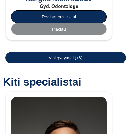
Gyd. Odontologė
Registruotis vizitui
Plačiau
VIsi gydytojai (+8)
Kiti specialistai