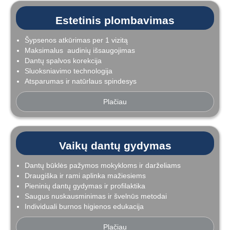
Estetinis plombavimas
Šypsenos atkūrimas per 1 vizitą
Maksimalus audinių išsaugojimas
Dantų spalvos korekcija
Sluoksniavimo technologija
Atsparumas ir natūrlaus spindesys
Plačiau
Vaikų dantų gydymas
Dantų būklės pažymos mokykloms ir darželiams
Draugiška ir rami aplinka mažiesiems
Pieninių dantų gydymas ir profilaktika
Saugus nuskausminimas ir švelnūs metodai
Individuali burnos higienos edukacija
Plačiau