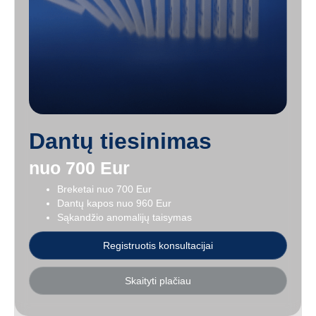
Dantų tiesinimas
nuo 700 Eur
Breketai nuo 700 Eur
Dantų kapos nuo 960 Eur
Sąkandžio anomalijų taisymas
Registruotis konsultacijai
Skaityti plačiau