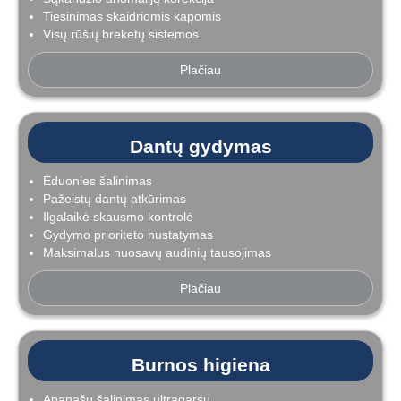
Tiesinimas skaidriomis kapomis
Visų rūšių breketų sistemos
Plačiau
Dantų gydymas
Ėduonies šalinimas
Pažeistų dantų atkūrimas
Ilgalaikė skausmo kontrolė
Gydymo prioriteto nustatymas
Maksimalus nuosavų audinių tausojimas
Plačiau
Burnos higiena
Apanašų šalinimas ultragarsu