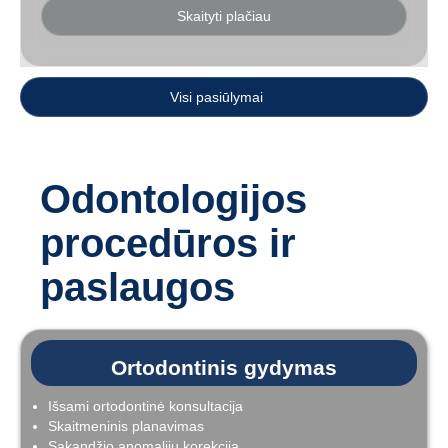
Skaityti plačiau
Visi pasiūlymai
Odontologijos
procedūros ir
paslaugos
Ortodontinis gydymas
Išsami ortodontinė konsultacija
Skaitmeninis planavimas
Sąkandžio anomalijų korekcija