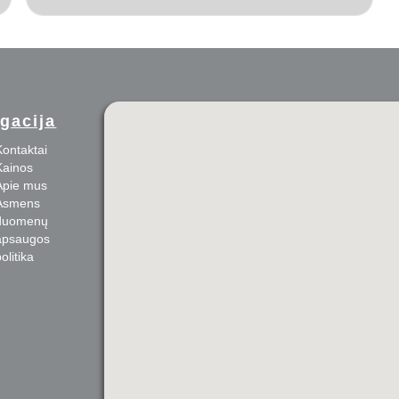
igacija
Kontaktai
Kainos
Apie mus
Asmens
duomenų
apsaugos
olitika