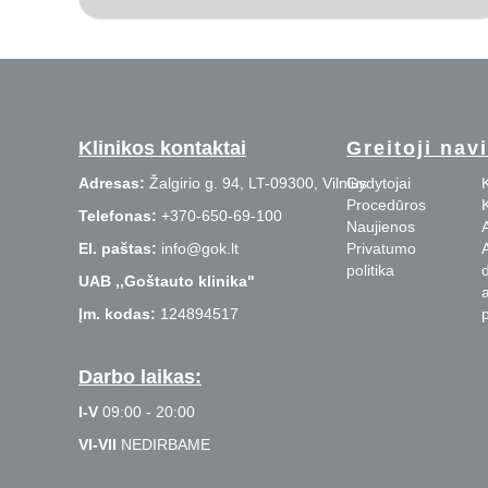
Klinikos kontaktai
Greitoji nav
Adresas:
Žalgirio g. 94, LT-09300, Vilnius
Gydytojai
Procedūros
Telefonas:
+370-650-69-100
Naujienos
El. paštas:
info@gok.lt
Privatumo
politika
UAB ,,Goštauto klinika"
Įm. kodas:
124894517
p
Darbo laikas:
I-V
09:00 - 20:00
VI-VII
NEDIRBAME