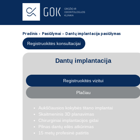
Pradinis
›
Pasiūlymai
›
Dantų implantacija pasiūlymas
Registruokitės konsultacijai
Dantų implantacija
Registruokitės vizitui
Plačiau
Aukščiausios kokybės titano implantai
Skaitmeninis 3D planavimas
Chirurginiai implantacijos gidai
Pilnas dantų eilės atkūrimas
15 metų profesinė patirtis