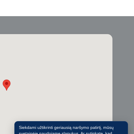
Siekdami užtikrinti geriausią naršymo patirtį, mūsų
svetainėje naudojame slapukus. Ar sutinkate, kad