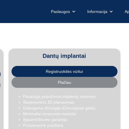
Paslaugos
Informacija
Ap
Dantų implantai
Registruokitės vizitui
Plačiau
Pasaulyje pripažintos implantų sistemos
Skaitmeninis 3D planavimas
Giduojama chirurgija (Chirurginiai gidai)
Minimaliai invazyvūs metodai
Ilgaamžiškumo garantija
Pooperacinė priežiūra