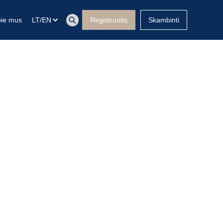
ie mus
LT/EN
Registruotis
Skambinti