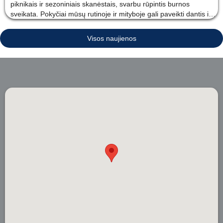
piknikais ir sezoniniais skanėstais, svarbu rūpintis burnos
sveikata. Pokyčiai mūsų rutinoje ir mityboje gali paveikti dantis ir
dantenas, todėl pateikiame esminius dantų priežiūros patarimus,
kaip išlaikyti sveiką šypseną vasaros mėn
Visos naujienos