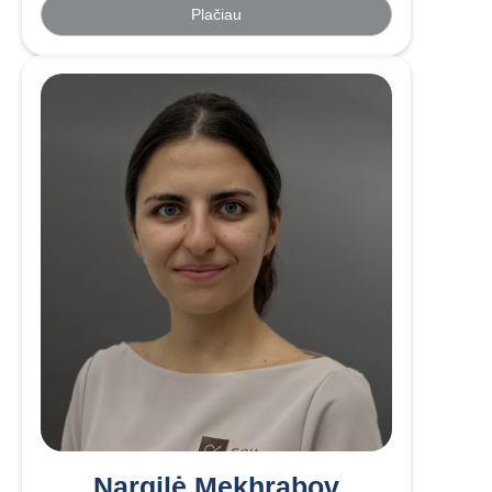
Plačiau
Nargilė Mekhrabov