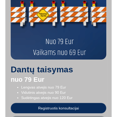
Dantų taisymas
nuo 79 Eur
Lengvas atvejis nuo 79 Eur
Vidutinis atvejis nuo 90 Eur
Sudėtingas atvejis nuo 120 Eur
Registruotis konsultacijai