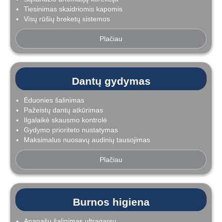
Tiesinimas skaidriomis kapomis
Visų rūšių breketų sistemos
Plačiau
Dantų gydymas
Ėduonies šalinimas
Pažeistų dantų atkūrimas
Ilgalaikė skausmo kontrolė
Gydymo prioriteto nustatymas
Maksimalus nuosavų audinių tausojimas
Plačiau
Burnos higiena
Apanašų šalinimas ultragarsu