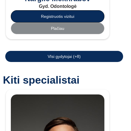
Gyd. Odontologė
Registruotis vizitui
Plačiau
VIsi gydytojai (+8)
Kiti specialistai