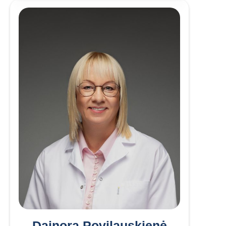
Dainora Povilauskienė