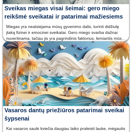
Sveikas miegas visai šeimai: gero miego
reikšmė sveikatai ir patarimai mažiesiems
Miegas yra neatsiejama mūsų gyvenimo dalis, turinti didžiulę
įtaką fizinei ir emocinei sveikatai. Gero miego svarba dažnai
nuvertinama, tačiau jis yra pagrindinis faktorius, lemiantis mūsų
bendrą savijautą, energiją dienos metu ir net dantų sveikatą.
Kartu su gero miego eksperte Sigita Žilinskiene i
Vasaros dantų priežiūros patarimai sveikai
šypsenai
Kai vasaros saulė kviečia daugiau laiko praleisti lauke, mėgautis