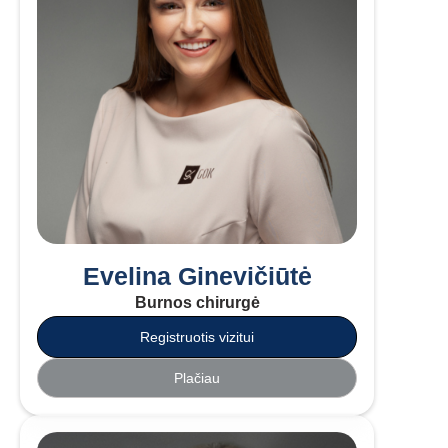
Evelina Ginevičiūtė
Burnos chirurgė
Registruotis vizitui
Plačiau