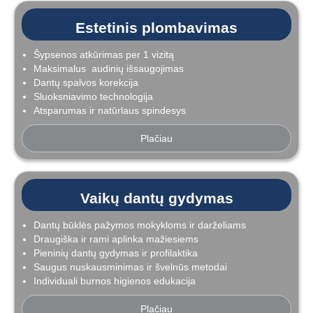
Estetinis plombavimas
Šypsenos atkūrimas per 1 vizitą
Maksimalus audinių išsaugojimas
Dantų spalvos korekcija
Sluoksniavimo technologija
Atsparumas ir natūrlaus spindesys
Plačiau
Vaikų dantų gydymas
Dantų būklės pažymos mokykloms ir darželiams
Draugiška ir rami aplinka mažiesiems
Pieninių dantų gydymas ir profilaktika
Saugus nuskausminimas ir švelnūs metodai
Individuali burnos higienos edukacija
Plačiau