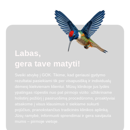
Labas,
gera tave matyti!
Sveiki atvykę į GOK. Tikime, kad geriausi gydymo
rezultatai pasiekiami tik per visapusišką ir individualų
dėmesį kiekvienam klientui
. Mūsų klinikoje jus lydės
ypatingas rūpestis nuo pat pirmojo vizito: užtikriname
holistinį požiūrį į pasiruošimą procedūroms, proaktyviai
atsakome į visus klausimus ir siekiame sukurti
pojūčius, pranokstančius tradicinės klinikos aplinką
.
Jūsų ramybė, informuoti sprendimai ir gera savijauta
mums – pirmoje vietoje
.